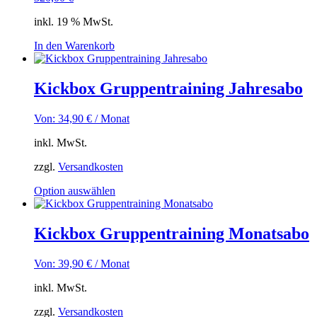
Die
Optionen
inkl. 19 % MwSt.
können
auf
In den Warenkorb
der
Produktseite
gewählt
Kickbox Gruppentraining Jahresabo
werden
Von:
34,90
€
/ Monat
inkl. MwSt.
zzgl.
Versandkosten
Dieses
Option auswählen
Produkt
weist
mehrere
Kickbox Gruppentraining Monatsabo
Varianten
auf.
Von:
39,90
€
/ Monat
Die
Optionen
inkl. MwSt.
können
auf
zzgl.
Versandkosten