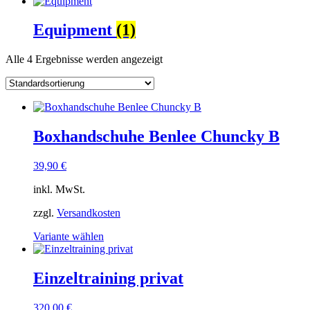
Equipment
(1)
Alle 4 Ergebnisse werden angezeigt
Boxhandschuhe Benlee Chuncky B
39,90
€
inkl. MwSt.
zzgl.
Versandkosten
Dieses
Variante wählen
Produkt
weist
mehrere
Einzeltraining privat
Varianten
auf.
320,00
€